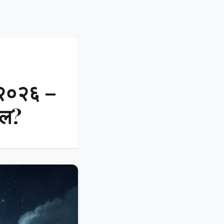
ी २०२६ –
ेल?