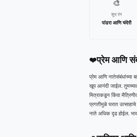
🎨
शुभ रंग
पांढरा आणि चंदेरी
प्रेम आणि सं
❤️
प्रेम आणि नातेसंबंधांच
खूप आनंदी जाईल. तुमच्यात
मित्राकडून किंवा मैत्रिणीक
प्रगतीमुळे घरात उत्साहाच
नाते अधिक दृढ होईल. भावन