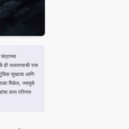
ंद्राच्या
क ही जलतत्त्वाची रास
ौटुंबिक सुखाचा आणि
ळा मिळेल, ज्यामुळे
हांचा काय परिणाम