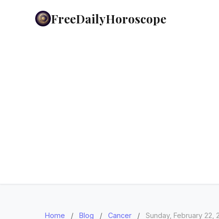
FreeDailyHoroscope
Home
/
Blog
/
Cancer
/
Sunday, February 22, 