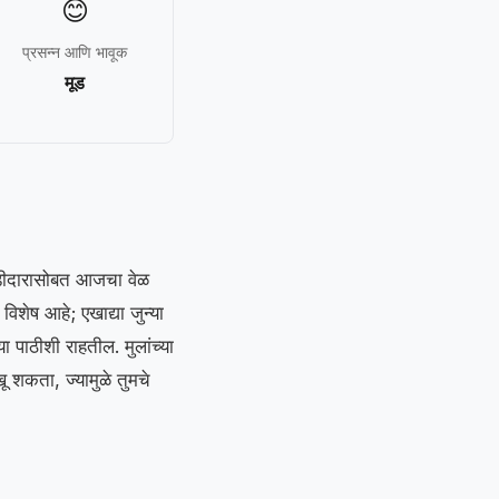
😊
प्रसन्न आणि भावूक
मूड
ोडीदारासोबत आजचा वेळ
शेष आहे; एखाद्या जुन्या
या पाठीशी राहतील. मुलांच्या
ू शकता, ज्यामुळे तुमचे