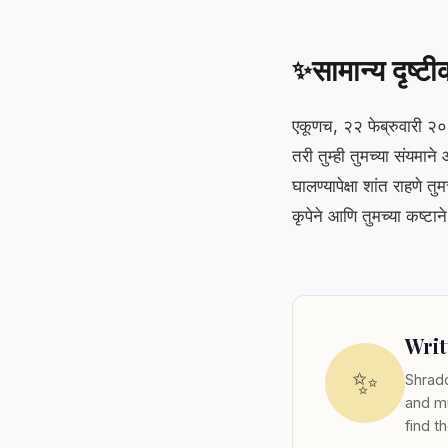
सामान्य दृष्ट
✨
एकूणच, २२ फेब्रुवारी 
तरी तुम्ही तुमच्या संयमा
घालण्यापेक्षा शांत राहणे तु
कृपेने आणि तुमच्या कष्टान
Writ
✨
Shradd
and mu
find t