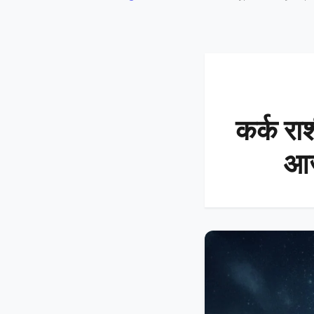
कर्क रा
आज