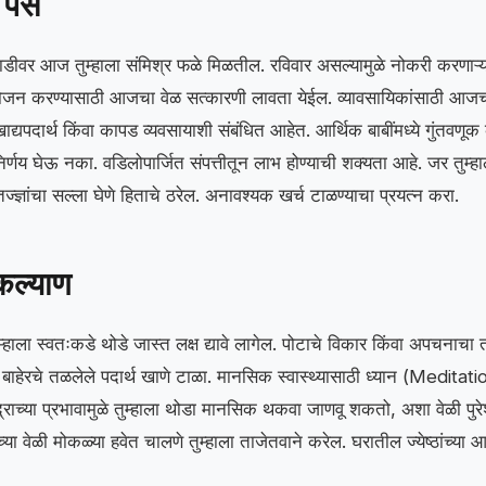
पैसे
वर आज तुम्हाला संमिश्र फळे मिळतील. रविवार असल्यामुळे नोकरी करणाऱ्य
नियोजन करण्यासाठी आजचा वेळ सत्कारणी लावता येईल. व्यावसायिकांसाठी आज
्यपदार्थ किंवा कापड व्यवसायाशी संबंधित आहेत. आर्थिक बाबींमध्ये गुंतवणू
र्णय घेऊ नका. वडिलोपार्जित संपत्तीतून लाभ होण्याची शक्यता आहे. जर तुम्ह
ञांचा सल्ला घेणे हिताचे ठरेल. अनावश्यक खर्च टाळण्याचा प्रयत्न करा.
कल्याण
ुम्हाला स्वतःकडे थोडे जास्त लक्ष द्यावे लागेल. पोटाचे विकार किंवा अपचनाचा
 बाहेरचे तळलेले पदार्थ खाणे टाळा. मानसिक स्वास्थ्यासाठी ध्यान (Medita
्राच्या प्रभावामुळे तुम्हाला थोडा मानसिक थकवा जाणवू शकतो, अशा वेळी पुरेश
ळच्या वेळी मोकळ्या हवेत चालणे तुम्हाला ताजेतवाने करेल. घरातील ज्येष्ठांच्य