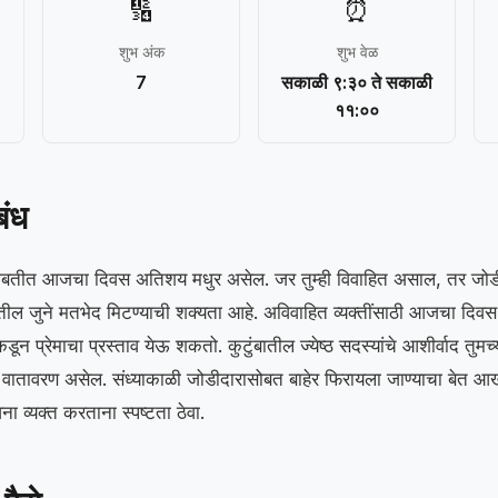
🔢
⏰
शुभ अंक
शुभ वेळ
7
सकाळी ९:३० ते सकाळी
११:००
बंध
्या बाबतीत आजचा दिवस अतिशय मधुर असेल. जर तुम्ही विवाहित असाल, तर ज
ील जुने मतभेद मिटण्याची शक्यता आहे. अविवाहित व्यक्तींसाठी आजचा दिवस वि
डून प्रेमाचा प्रस्ताव येऊ शकतो. कुटुंबातील ज्येष्ठ सदस्यांचे आशीर्वाद तुमच्
े वातावरण असेल. संध्याकाळी जोडीदारासोबत बाहेर फिरायला जाण्याचा बेत आख
ा व्यक्त करताना स्पष्टता ठेवा.