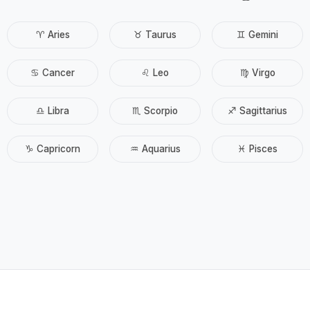
♈ Aries
♉ Taurus
♊ Gemini
♋ Cancer
♌ Leo
♍ Virgo
♎ Libra
♏ Scorpio
♐ Sagittarius
♑ Capricorn
♒ Aquarius
♓ Pisces