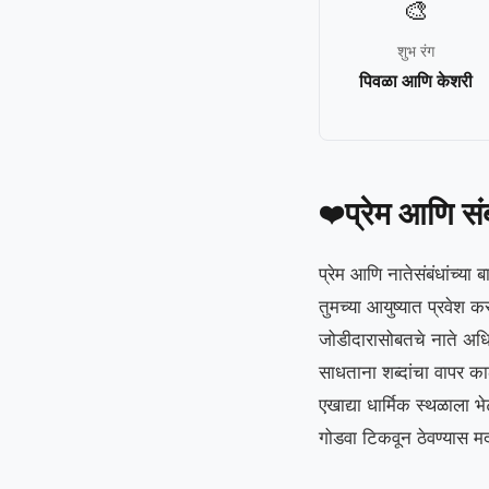
🎨
शुभ रंग
पिवळा आणि केशरी
प्रेम आणि सं
❤️
प्रेम आणि नातेसंबंधांच
तुमच्या आयुष्यात प्रवेश क
जोडीदारासोबतचे नाते अधिक
साधताना शब्दांचा वापर क
एखाद्या धार्मिक स्थळाला भ
गोडवा टिकवून ठेवण्यास म