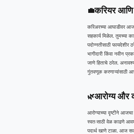
करियर आणि 
💼
करिअरच्या आघाडीवर आज तुम
सहकार्य मिळेल. तुमच्या 
पदोन्नतीसाठी फायदेशीर ठ
भागीदारी किंवा नवीन प्रक
जाणे हिताचे ठरेल. अनावश्
गुंतवणूक करणाऱ्यांसाठी
आरोग्य और 
🌿
आरोग्याच्या दृष्टीने आजच
स्वतःसाठी वेळ काढणे आवश
पदार्थ खाणे टाळा. आज सक