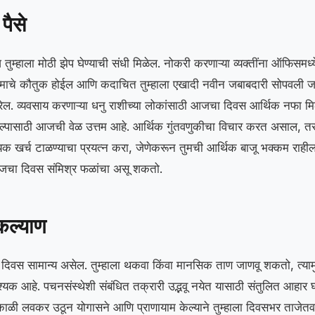
पैसे
्हाला मोठी झेप घेण्याची संधी मिळेल. नोकरी करणाऱ्या व्यक्तींना ऑफिसमध्ये
कामाचे कौतुक होईल आणि कदाचित तुम्हाला एखादी नवीन जबाबदारी सोपवली ज
रेल. व्यवसाय करणाऱ्या धनु राशीच्या लोकांसाठी आजचा दिवस आर्थिक नफा मि
ल्पासाठी आजची वेळ उत्तम आहे. आर्थिक गुंतवणुकीचा विचार करत असाल, तर तज
यक खर्च टाळण्याचा प्रयत्न करा, जेणेकरून तुमची आर्थिक बाजू भक्कम राहील. 
 आजचा दिवस संमिश्र फळांचा असू शकतो.
कल्याण
ा दिवस सामान्य असेल. तुम्हाला थकवा किंवा मानसिक ताण जाणवू शकतो, त्यामुळ
्यक आहे. पचनसंस्थेशी संबंधित तक्रारी उद्भवू नयेत यासाठी संतुलित आहार 
ाळी लवकर उठून योगासने आणि प्राणायाम केल्याने तुम्हाला दिवसभर ताजेतवान