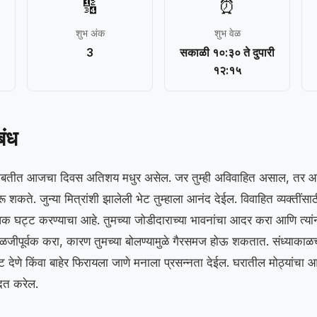
🔢
⏰
शुभ अंक
शुभ वेळ
3
सकाळी १०:३० ते दुपारी
१२:१५
बंध
्या बाबतीत आजचा दिवस अतिशय मधुर असेल. जर तुम्ही अविवाहित असाल, तर 
रू शकते. जुन्या मित्रांशी झालेली भेट तुम्हाला आनंद देईल. विवाहित व्यक्ती
 घट्ट करण्याचा आहे. तुमच्या जोडीदाराच्या भावनांचा आदर करा आणि त्यांना प
ाळजीपूर्वक करा, कारण तुमच्या बोलण्यामुळे गैरसमज होऊ शकतात. संध्याकाळच
ेट देणे किंवा बाहेर फिरायला जाणे मनाला प्रसन्नता देईल. घरातील मोठ्यांचा आश
दत करेल.