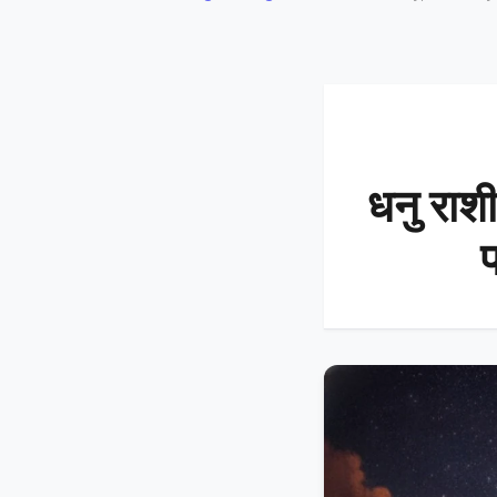
धनु राश
प