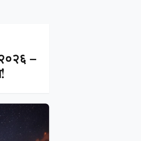
ी २०२६ –
ग!