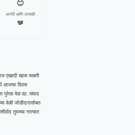
😊
आनंदी आणि उत्साही
मूड
आज एखादी खास व्यक्ती
ंसाठी आजचा दिवस
ुरेसा वेळ द्या. संवाद
्या वेळी जोडीदारासोबत
ीर्वाद तुमच्या नात्यात