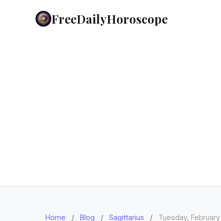
FreeDailyHoroscope
Home
/
Blog
/
Sagittarius
/
Tuesday, February