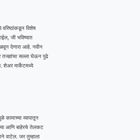
 वरिष्ठांकडून विशेष
ाईल, जी भविष्यात
ळवून देणारा आहे. नवीन
्ज्ञांचा सल्ला घेऊन पुढे
शेअर मार्केटमध्ये
े कामाच्या व्यापातून
घ्या आणि बाहेरचे तेलकट
े वाटेल. जर तुम्हाला