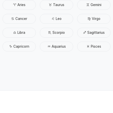
♈ Aries
♉ Taurus
♊ Gemini
♋ Cancer
♌ Leo
♍ Virgo
♎ Libra
♏ Scorpio
♐ Sagittarius
♑ Capricorn
♒ Aquarius
♓ Pisces