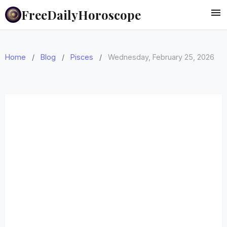
FreeDailyHoroscope
Home
/
Blog
/
Pisces
/
Wednesday, February 25, 2026