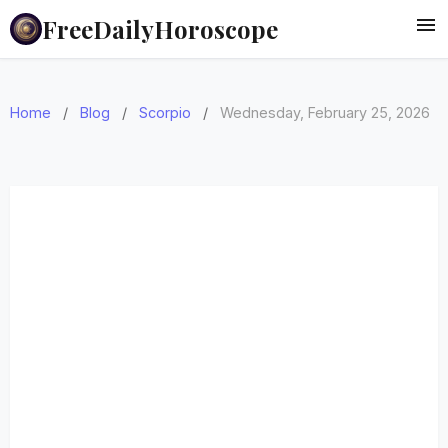
FreeDailyHoroscope
Home
/
Blog
/
Scorpio
/
Wednesday, February 25, 2026