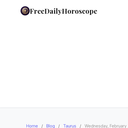
FreeDailyHoroscope
Home
/
Blog
/
Taurus
/
Wednesday, February 