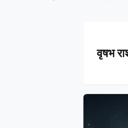
वृषभ रा