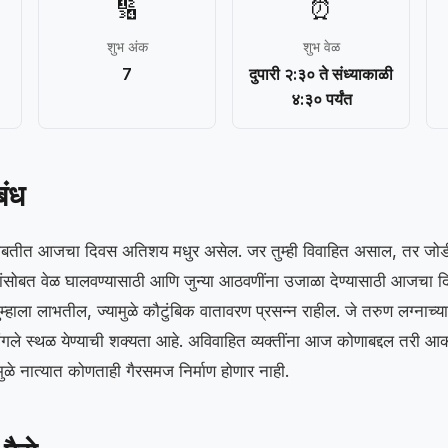
🔢
⏰
शुभ अंक
शुभ वेळ
7
दुपारी २:३० ते संध्याकाळी
४:३० पर्यंत
बंध
या बाबतीत आजचा दिवस अतिशय मधुर असेल. जर तुम्ही विवाहित असाल, तर जोडी
ंसोबत वेळ घालवण्यासाठी आणि जुन्या आठवणींना उजाळा देण्यासाठी आजचा द
ुम्हाला लाभतील, ज्यामुळे कौटुंबिक वातावरण प्रसन्न राहील. जे तरुण लग्नाच्या
ांगले स्थळ येण्याची शक्यता आहे. अविवाहित व्यक्तींना आज कोणाबद्दल तरी आक
मुळे नात्यात कोणताही गैरसमज निर्माण होणार नाही.