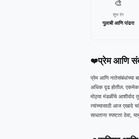
🎨
शुभ रंग
गुलाबी आणि पांढरा
प्रेम आणि सं
❤️
प्रेम आणि नातेसंबंधांच्
अधिक दृढ होतील. एकमेका
मोठ्या मंडळींचे आशीर्वाद त
त्यांच्यासाठी आज एखादे च
साधताना स्पष्टता ठेवा, या