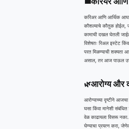
करियर आणि 
💼
करिअर आणि आर्थिक आघाडीवर
कौशल्याचे कौतुक होईल, ज
कामाची दखल घेतली जाईल
विशेषतः रिअल इस्टेट किंव
परत मिळण्याची शक्यता आह
असाल, तर आज पाऊल उच
आरोग्य और 
🌿
आरोग्याच्या दृष्टीने आजचा 
घसा किंवा मानेशी संबंधित
वेळ काढायला विसरू नका. 
घेण्याचा प्रयत्न करा, जेण