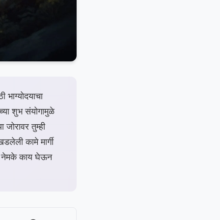
ी भाग्योदयाचा
या शुभ संयोगामुळे
 जोरावर तुम्ही
लेली कामे मार्गी
 नेमके काय घेऊन