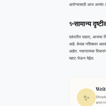
आरोग्यासाठी आज अत्यंत
सामान्य दृष्ट
✨
एकंदरीत पाहता, आजचा दिव
आहे. केवळ नशिबावर अवलंबू
आहेत. नकारात्मक विचारां
पहाट घेऊन येईल.
Writ
✨
Shradd
and mu