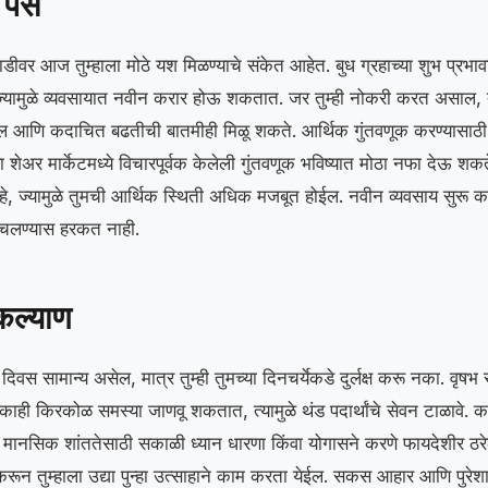
पैसे
 आज तुम्हाला मोठे यश मिळण्याचे संकेत आहेत. बुध ग्रहाच्या शुभ प्रभावाम
्यामुळे व्यवसायात नवीन करार होऊ शकतात. जर तुम्ही नोकरी करत असाल, तर
 आणि कदाचित बढतीची बातमीही मिळू शकते. आर्थिक गुंतवणूक करण्यासाठ
ा शेअर मार्केटमध्ये विचारपूर्वक केलेली गुंतवणूक भविष्यात मोठा नफा देऊ शक
े, ज्यामुळे तुमची आर्थिक स्थिती अधिक मजबूत होईल. नवीन व्यवसाय सुरू 
लण्यास हरकत नाही.
कल्याण
दिवस सामान्य असेल, मात्र तुम्ही तुमच्या दिनचर्येकडे दुर्लक्ष करू नका. वृषभ 
 काही किरकोळ समस्या जाणवू शकतात, त्यामुळे थंड पदार्थांचे सेवन टाळावे. का
मानसिक शांततेसाठी सकाळी ध्यान धारणा किंवा योगासने करणे फायदेशीर ठरेल.
ेकरून तुम्हाला उद्या पुन्हा उत्साहाने काम करता येईल. सकस आहार आणि पुरेशा 