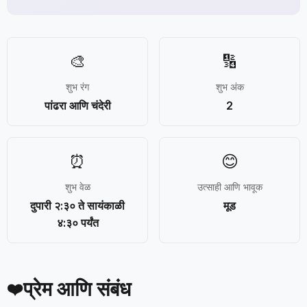
🎨
🔢
शुभ रंग
शुभ अंक
पांढरा आणि चंदेरी
2
⏰
😊
शुभ वेळ
उत्साही आणि भावूक
दुपारी २:३० ते सायंकाळी
मूड
४:३० पर्यंत
प्रेम आणि संबंध
❤️