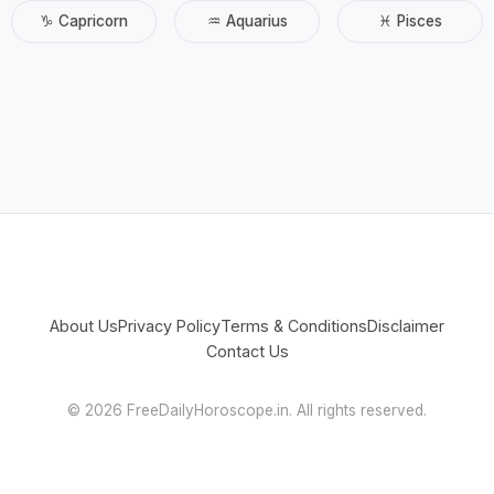
♑ Capricorn
♒ Aquarius
♓ Pisces
About Us
Privacy Policy
Terms & Conditions
Disclaimer
Contact Us
©
2026 FreeDailyHoroscope.in. All rights reserved.