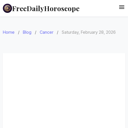
FreeDailyHoroscope
Home
/
Blog
/
Cancer
/
Saturday, February 28, 2026