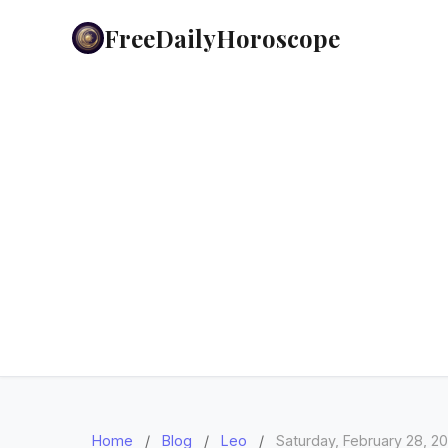
FreeDailyHoroscope
Home
/
Blog
/
Leo
/
Saturday, February 28, 2