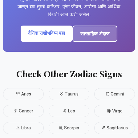
जाणून घ्या तुमचे करिअर, प्रेम जीवन, आरोग्य आणि आर्थिक
स्थिती आज कशी असेल.
दैनिक राशीभविष्य पहा
साप्ताहिक अंदाज
Check Other Zodiac Signs
♈ Aries
♉ Taurus
♊ Gemini
♋ Cancer
♌ Leo
♍ Virgo
♎ Libra
♏ Scorpio
♐ Sagittarius