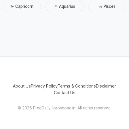
♑ Capricorn
♒ Aquarius
♓ Pisces
About Us
Privacy Policy
Terms & Conditions
Disclaimer
Contact Us
©
2026 FreeDailyHoroscope.in. All rights reserved.