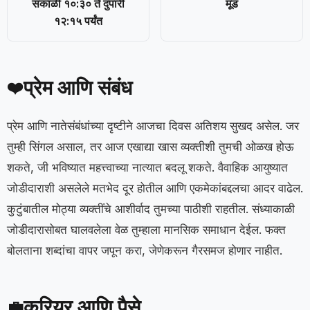
सकाळी १०:३० ते दुपारी
मूड
१२:१५ पर्यंत
प्रेम आणि संबंध
❤️
प्रेम आणि नातेसंबंधांच्या दृष्टीने आजचा दिवस अतिशय सुखद असेल. जर
तुम्ही सिंगल असाल, तर आज एखाद्या खास व्यक्तीशी तुमची ओळख होऊ
शकते, जी भविष्यात महत्त्वाच्या नात्यात बदलू शकते. वैवाहिक आयुष्यात
जोडीदाराशी असलेले मतभेद दूर होतील आणि एकमेकांबद्दलचा आदर वाढेल.
कुटुंबातील मोठ्या व्यक्तींचे आशीर्वाद तुमच्या पाठीशी राहतील. संध्याकाळी
जोडीदारासोबत घालवलेला वेळ तुम्हाला मानसिक समाधान देईल. फक्त
बोलताना शब्दांचा वापर जपून करा, जेणेकरून गैरसमज होणार नाहीत.
करियर आणि पैसे
💼