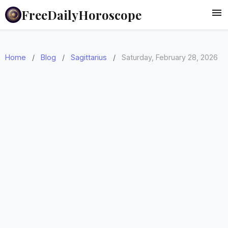
FreeDailyHoroscope
Home
/
Blog
/
Sagittarius
/
Saturday, February 28, 2026