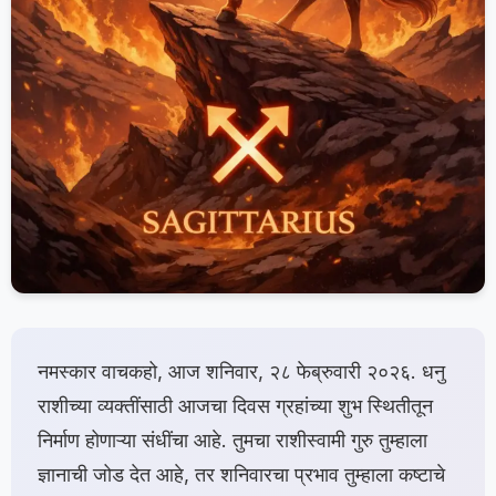
नमस्कार वाचकहो, आज शनिवार, २८ फेब्रुवारी २०२६. धनु
राशीच्या व्यक्तींसाठी आजचा दिवस ग्रहांच्या शुभ स्थितीतून
निर्माण होणाऱ्या संधींचा आहे. तुमचा राशीस्वामी गुरु तुम्हाला
ज्ञानाची जोड देत आहे, तर शनिवारचा प्रभाव तुम्हाला कष्टाचे