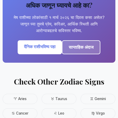
अधिक जाणून घ्यायचे आहे का?
मेष राशीच्या लोकांसाठी १ मार्च २०२६ चा दिवस कसा असेल?
जाणून घ्या तुमचे प्रेम, करिअर, आर्थिक स्थिती आणि
आरोग्याबद्दलचे सविस्तर भविष्य.
दैनिक राशीभविष्य पहा
साप्ताहिक अंदाज
Check Other Zodiac Signs
♈ Aries
♉ Taurus
♊ Gemini
♋ Cancer
♌ Leo
♍ Virgo