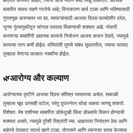
क्षेत्रात कार्यरत आहेत, त्यांना आज नवीन संधी मिळू शकतात. आर्थिक
बाबतीत सावध राहणे गरजेचे आहे; विनाकारण खर्च टाळा आणि भविष्यासाठी
गुंतवणूक करण्यावर भर द्या. व्यापाऱ्यांसाठी आजचा दिवस फायदेशीर ठरेल,
जुन्या गुंतवणुकीतून चांगला परतावा मिळण्याची शक्यता आहे. नोकरी
करणाऱ्या व्यक्तींनी उद्याच्या कामाचे नियोजन आजच करून ठेवावे, ज्यामुळे
कामाचा ताण कमी होईल. वरिष्ठांशी तुमचे संबंध सुधारतील, ज्याचा फायदा
तुम्हाला येणाऱ्या काळात नक्कीच होईल.
आरोग्य और कल्याण
🌿
आरोग्याच्या दृष्टीने आजचा दिवस संमिश्र स्वरूपाचा असेल. सकाळी
तुम्हाला खूप उत्साही वाटेल, परंतु दुपारनंतर थोडा थकवा जाणवू शकतो.
विशेषतः मेष राशीच्या व्यक्तींना डोकेदुखी किंवा डोळ्यांचे विकार होण्याची
शक्यता असते, त्यामुळे पुरेशी विश्रांती घ्या. आहारावर नियंत्रण ठेवा आणि
बाहेरचे तेलकट पदार्थ खाणे टाळा. योगासने आणि ध्यानाचा सराव केल्यास