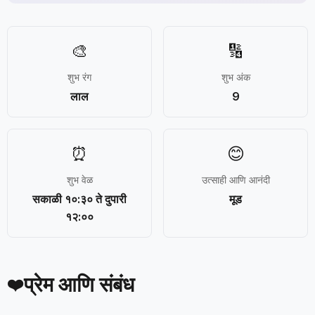
🎨
🔢
शुभ रंग
शुभ अंक
लाल
9
⏰
😊
शुभ वेळ
उत्साही आणि आनंदी
सकाळी १०:३० ते दुपारी
मूड
१२:००
प्रेम आणि संबंध
❤️