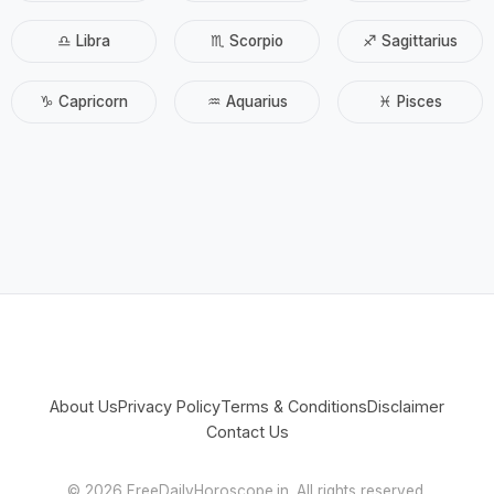
♎ Libra
♏ Scorpio
♐ Sagittarius
♑ Capricorn
♒ Aquarius
♓ Pisces
About Us
Privacy Policy
Terms & Conditions
Disclaimer
Contact Us
©
2026 FreeDailyHoroscope.in. All rights reserved.