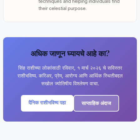
techniques and helping individuals find
their celestial purpose.
अधिक जाणून घ्यायचे आहे का?
सिंह राशीच्या लोकांसाठी रविवार, १ मार्च २०२६ चे सविस्तर
राशीभविष्य. करिअर, प्रेम, आरोग्य आणि आर्थिक स्थितीबद्दल
सखोल ज्योतिषीय विश्लेषण वाचा.
दैनिक राशीभविष्य पहा
साप्ताहिक अंदाज