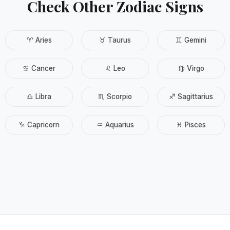
Check Other Zodiac Signs
♈ Aries
♉ Taurus
♊ Gemini
♋ Cancer
♌ Leo
♍ Virgo
♎ Libra
♏ Scorpio
♐ Sagittarius
♑ Capricorn
♒ Aquarius
♓ Pisces