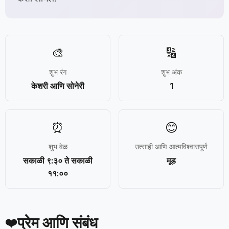
🎨
🔢
शुभ रंग
शुभ अंक
केशरी आणि सोनेरी
1
⏰
😊
शुभ वेळ
उत्साही आणि आत्मविश्वासपूर्ण
सकाळी ९:३० ते सकाळी
मूड
११:००
प्रेम आणि संबंध
❤️