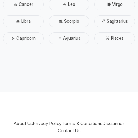
♋ Cancer
♌ Leo
♍ Virgo
♎ Libra
♏ Scorpio
♐ Sagittarius
♑ Capricorn
♒ Aquarius
♓ Pisces
About Us
Privacy Policy
Terms & Conditions
Disclaimer
Contact Us