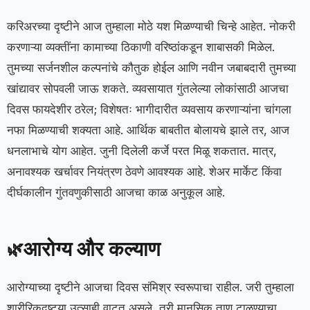
करिअरच्या दृष्टीने आज तुम्हाला मोठे यश मिळण्याची चिन्हे आहेत. नोकरी
करणाऱ्या व्यक्तींना कामाच्या ठिकाणी वरिष्ठांकडून शाबासकी मिळेल.
तुमच्या सर्जनशील कल्पनांचे कौतुक होईल आणि नवीन जबाबदारी तुमच्या
खांद्यावर सोपवली जाऊ शकते. व्यवसायात गुंतलेल्या लोकांसाठी आजचा
दिवस फायदेशीर ठरेल; विशेषतः भागीदारीत व्यवसाय करणाऱ्यांना चांगला
नफा मिळण्याची शक्यता आहे. आर्थिक बाबतीत बोलायचे झाले तर, आज
धनलाभाचे योग आहेत. जुनी दिलेली कर्जे परत मिळू शकतात. मात्र,
अनावश्यक खर्चावर नियंत्रण ठेवणे आवश्यक आहे. शेअर मार्केट किंवा
दीर्घकालीन गुंतवणुकीसाठी आजचा काळ अनुकूल आहे.
आरोग्य और कल्याण
🌿
आरोग्याच्या दृष्टीने आजचा दिवस संमिश्र स्वरूपाचा राहील. जरी तुम्हाला
शारीरिकदृष्ट्या उत्साही वाटत असले, तरी मानसिक ताण टाळण्याचा