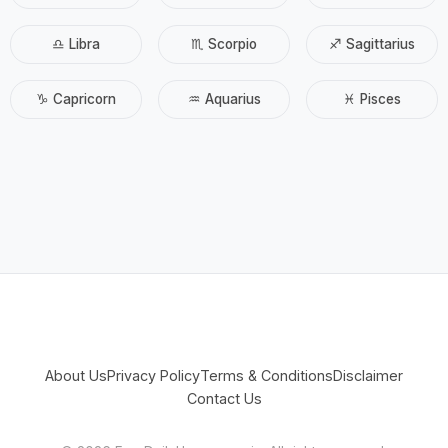
♎ Libra
♏ Scorpio
♐ Sagittarius
♑ Capricorn
♒ Aquarius
♓ Pisces
About Us
Privacy Policy
Terms & Conditions
Disclaimer
Contact Us