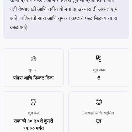
गती देण्यासाठी आणि नवीन योजना आखण्यासाठी अत्यंत शुभ
आहे. नशिबाची साथ आणि तुमच्या कष्टांचे फळ मिळण्याचा हा
काळ आहे.
🎨
🔢
शुभ रंग
शुभ अंक
पांढरा आणि फिकट निळा
6
⏰
😊
शुभ वेळ
उत्साही आणि संतुलित
सकाळी १०:३० ते दुपारी
मूड
१२:०० पर्यंत