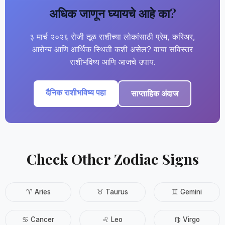
अधिक जाणून घ्यायचे आहे का?
३ मार्च २०२६ रोजी तूळ राशीच्या लोकांसाठी प्रेम, करिअर,
आरोग्य आणि आर्थिक स्थिती कशी असेल? वाचा सविस्तर
राशीभविष्य आणि आजचे उपाय.
दैनिक राशीभविष्य पहा
साप्ताहिक अंदाज
Check Other Zodiac Signs
♈ Aries
♉ Taurus
♊ Gemini
♋ Cancer
♌ Leo
♍ Virgo