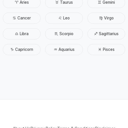
♈ Aries
♉ Taurus
♊ Gemini
♋ Cancer
♌ Leo
♍ Virgo
♎ Libra
♏ Scorpio
♐ Sagittarius
♑ Capricorn
♒ Aquarius
♓ Pisces