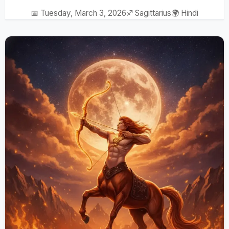
📅 Tuesday, March 3, 2026
♐ Sagittarius
🌍 Hindi