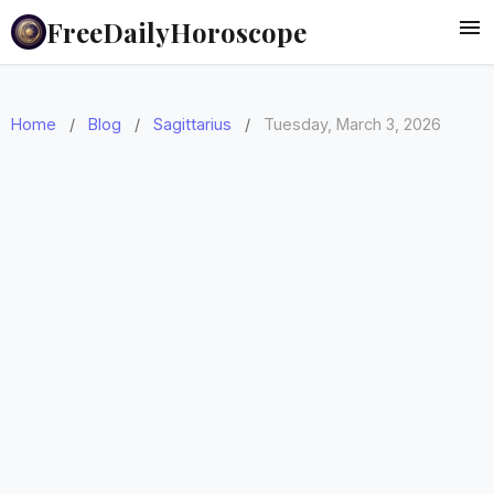
FreeDailyHoroscope
Home
/
Blog
/
Sagittarius
/
Tuesday, March 3, 2026