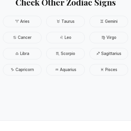
Check Other Zodiac Signs
♈ Aries
♉ Taurus
♊ Gemini
♋ Cancer
♌ Leo
♍ Virgo
♎ Libra
♏ Scorpio
♐ Sagittarius
♑ Capricorn
♒ Aquarius
♓ Pisces