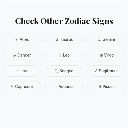
Check Other Zodiac Signs
♈ Aries
♉ Taurus
♊ Gemini
♋ Cancer
♌ Leo
♍ Virgo
♎ Libra
♏ Scorpio
♐ Sagittarius
♑ Capricorn
♒ Aquarius
♓ Pisces