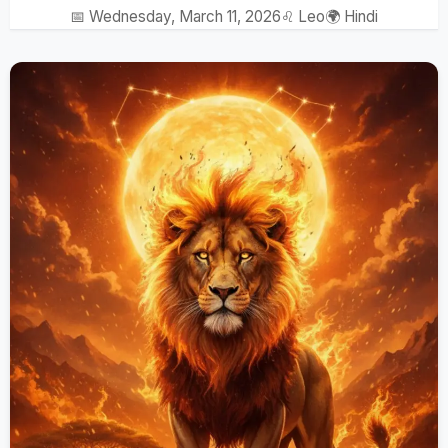
📅 Wednesday, March 11, 2026
♌ Leo
🌍 Hindi