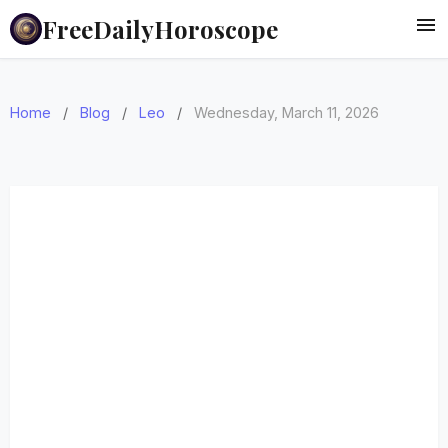
FreeDailyHoroscope
Home
/
Blog
/
Leo
/
Wednesday, March 11, 2026