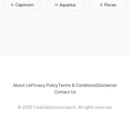
♑ Capricorn
♒ Aquarius
♓ Pisces
About Us
Privacy Policy
Terms & Conditions
Disclaimer
Contact Us
©
2026 FreeDailyHoroscope.in. All rights reserved.