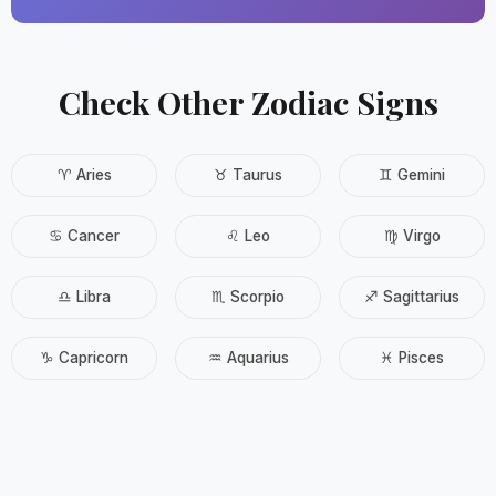
Check Other Zodiac Signs
♈ Aries
♉ Taurus
♊ Gemini
♋ Cancer
♌ Leo
♍ Virgo
♎ Libra
♏ Scorpio
♐ Sagittarius
♑ Capricorn
♒ Aquarius
♓ Pisces