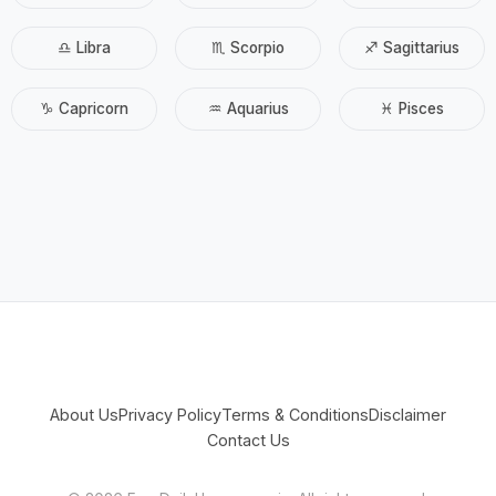
♎ Libra
♏ Scorpio
♐ Sagittarius
♑ Capricorn
♒ Aquarius
♓ Pisces
About Us
Privacy Policy
Terms & Conditions
Disclaimer
Contact Us