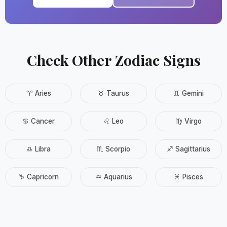
Check Other Zodiac Signs
♈ Aries
♉ Taurus
♊ Gemini
♋ Cancer
♌ Leo
♍ Virgo
♎ Libra
♏ Scorpio
♐ Sagittarius
♑ Capricorn
♒ Aquarius
♓ Pisces